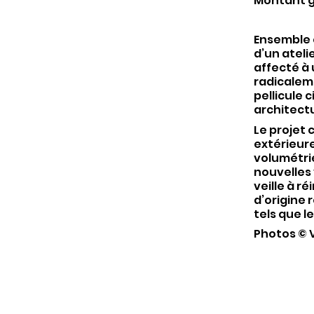
Montant g
Ensemble é
d’un atelie
affecté à
radicalem
pellicule 
architectu
Le projet
extérieure
volumétrie
nouvelles 
veille à r
d’origine
tels que l
Photos © V