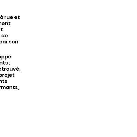
à rue et
ement
et
e de
 par son
loppe
ts :
retrouvé,
 projet
nts
rmants,