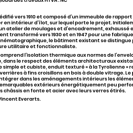
lobal des travaux HTVA : NC
difié vers 1910 et composé d’un immeuble de rapport 
r en intérieur d’îlot, sur lequel porte le projet. Initial
 un atelier de moulages et d’encadrement, exhaussé 
ent transformé vers 1930 et en 1947 pour une fabriqu
cinématographique, le bâtiment existant se distingue
re utilitaire et fonctionnaliste.
 comprend l’isolation thermique aux normes de l’enve
, dans le respect des éléments architecturaux existan
 simple et cubiste, enduit texturé « à la Tyrolienne » 
verrières à fins croisillons en bois à double vitrage. Le
éintégrer dans les aménagements intérieurs les éléme
 remarquables extérieurs énergétiquement peu perfo
es châssis en fonte et acier avec leurs verres étirés.
incent Everarts.