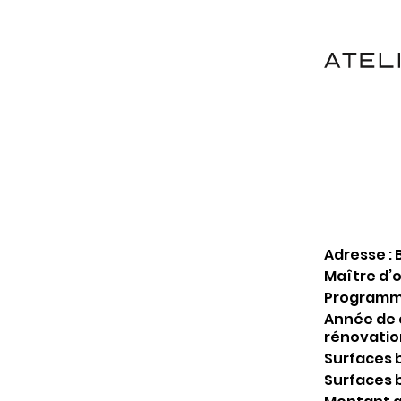
Adresse : 
Maître d’
Programme
Année de c
rénovatio
Surfaces b
Surfaces b