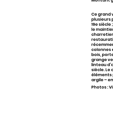
Montant g
Ce grand 
plusieurs 
19e siècle
le maintie
charretier
restaurati
récemment 
colonnes e
bois, port
grange ve
linteau d’
siècle. Le
éléments p
argile – e
Photos : V