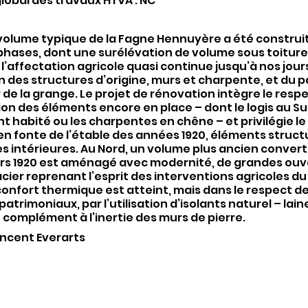
lobal des travaux HTVA : NC
volume typique de la Fagne Hennuyère a été construi
phases, dont une surélévation de volume sous toiture à
 ; l’affectation agricole quasi continue jusqu’à nos jou
n des structures d’origine, murs et charpente, et du 
 de la grange. Le projet de rénovation intègre le respe
on des éléments encore en place – dont le logis au S
habité ou les charpentes en chêne – et privilégie le 
n fonte de l’étable des années 1920, éléments struct
es intérieures. Au Nord, un volume plus ancien convert
rs 1920 est aménagé avec modernité, de grandes ouv
acier reprenant l’esprit des interventions agricoles du
 confort thermique est atteint, mais dans le respect d
atrimoniaux, par l’utilisation d’isolants naturel – lain
n complément à l’inertie des murs de pierre.
incent Everarts