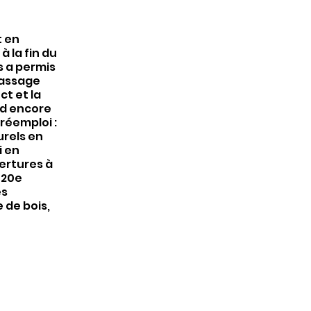
t en
 la fin du
rs a permis
passage
ct et la
ud encore
réemploi :
urels en
i en
ertures à
 20e
es
e de bois,