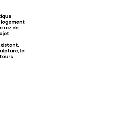
tique
u logement
e rez de
ojet
xistant.
ulpture, la
rteurs