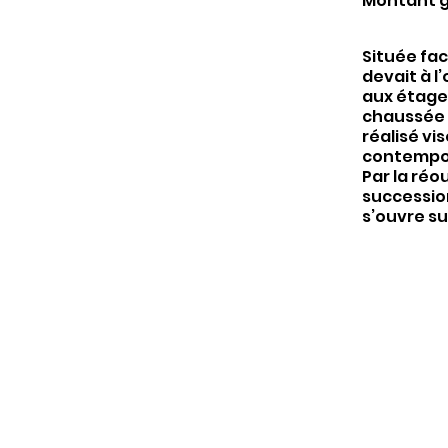
Montant g
Située fac
devait à 
aux étage
chaussée a
réalisé vis
contempora
Par la réo
succession
s’ouvre su