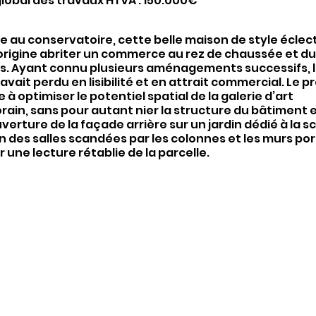
lobal des travaux HTVA : 150.000€
e au conservatoire, cette belle maison de style éclec
l’origine abriter un commerce au rez de chaussée et d
s. Ayant connu plusieurs aménagements successifs, l
vait perdu en lisibilité et en attrait commercial. Le pr
e à optimiser le potentiel spatial de la galerie d’art
in, sans pour autant nier la structure du bâtiment e
uverture de la façade arrière sur un jardin dédié à la sc
 des salles scandées par les colonnes et les murs po
r une lecture rétablie de la parcelle.